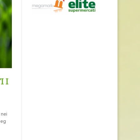
 I
 nei
veg