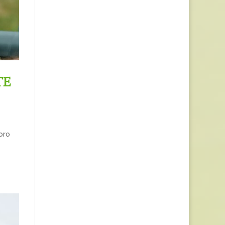
TE
oro