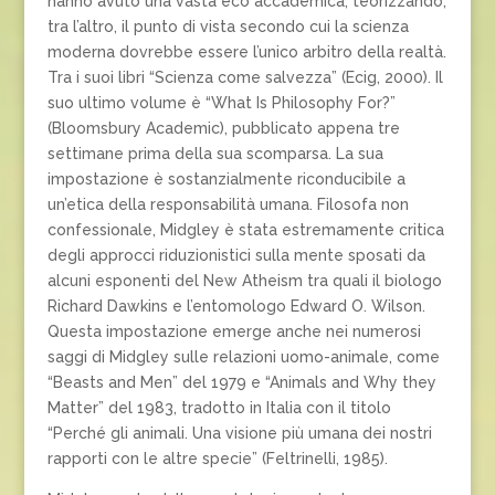
hanno avuto una vasta eco accademica, teorizzando,
tra l’altro, il punto di vista secondo cui la scienza
moderna dovrebbe essere l’unico arbitro della realtà.
Tra i suoi libri “Scienza come salvezza” (Ecig, 2000). Il
suo ultimo volume è “What Is Philosophy For?”
(Bloomsbury Academic), pubblicato appena tre
settimane prima della sua scomparsa. La sua
impostazione è sostanzialmente riconducibile a
un’etica della responsabilità umana. Filosofa non
confessionale, Midgley è stata estremamente critica
degli approcci riduzionistici sulla mente sposati da
alcuni esponenti del New Atheism tra quali il biologo
Richard Dawkins e l’entomologo Edward O. Wilson.
Questa impostazione emerge anche nei numerosi
saggi di Midgley sulle relazioni uomo-animale, come
“Beasts and Men” del 1979 e “Animals and Why they
Matter” del 1983, tradotto in Italia con il titolo
“Perché gli animali. Una visione più umana dei nostri
rapporti con le altre specie” (Feltrinelli, 1985).