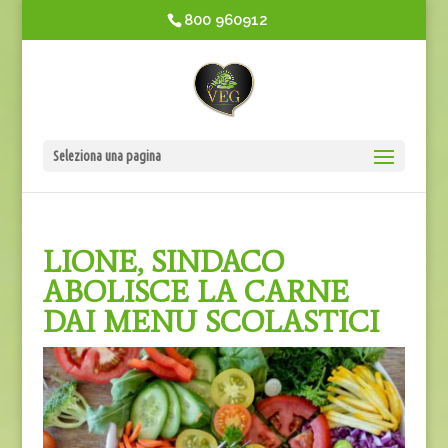
800 960912
Seleziona una pagina
LIONE, SINDACO
ABOLISCE LA CARNE
DAI MENU SCOLASTICI